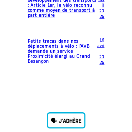
développement des transports
: Article 1er, le vélo reconnu
il
comme moyen de transport à
20
part entière
26
16
Petits tracas dans nos
avri
déplacements à vélo : l’AVB
demande un service
l
Proxim’cité élargi au Grand
20
Besançon
26