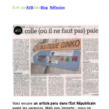
e
Écrit par
AVB
dans
Blog
, 
Réflexion
r
alt
Voici encore
un article paru dans l’Est Républicain
avant les vacances. Mais peu importe : nous ne