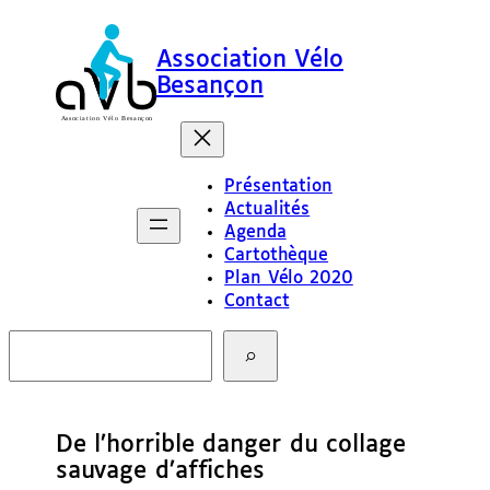
Association Vélo
Besançon
Présentation
Actualités
Agenda
Cartothèque
Plan Vélo 2020
Contact
R
e
c
h
e
De l’horrible danger du collage
r
c
sauvage d’affiches
h