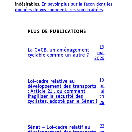
indésirables.
En savoir plus sur la façon dont les
données de vos commentaires sont traitées
.
PLUS DE PUBLICATIONS
19
La CVCB, un aménagement
mai
cyclable comme un autre ?
2026
10
Loi-cadre relative au
m
développement des transports
: Article 21 , ou comment
ai
fragiliser la sécurité des
20
cyclistes, adopté par le Sénat !
26
22
Sénat – Loi-cadre relatif au
avr