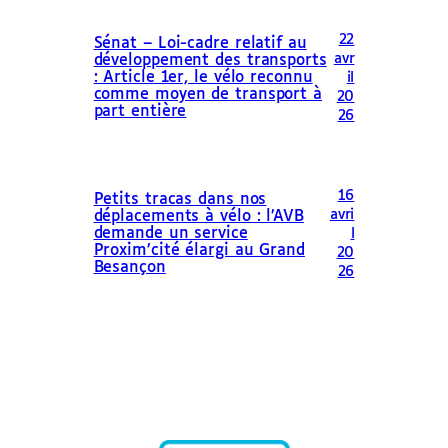
22
Sénat – Loi-cadre relatif au
avr
développement des transports
: Article 1er, le vélo reconnu
il
comme moyen de transport à
20
part entière
26
16
Petits tracas dans nos
avri
déplacements à vélo : l’AVB
demande un service
l
Proxim’cité élargi au Grand
20
Besançon
26