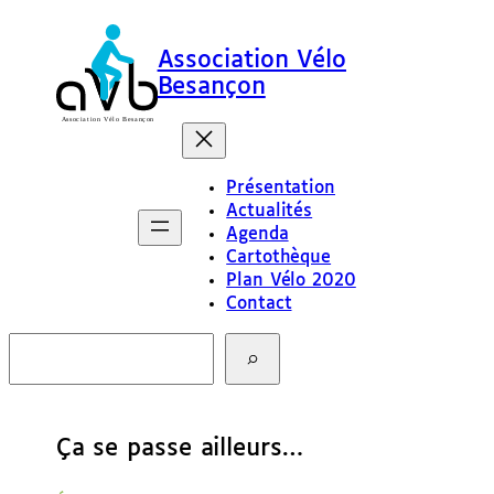
Association Vélo
Besançon
Présentation
Actualités
Agenda
Cartothèque
Plan Vélo 2020
Contact
R
e
c
h
e
Ça se passe ailleurs…
r
c
h