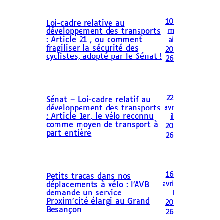
10
Loi-cadre relative au
m
développement des transports
: Article 21 , ou comment
ai
fragiliser la sécurité des
20
cyclistes, adopté par le Sénat !
26
22
Sénat – Loi-cadre relatif au
avr
développement des transports
: Article 1er, le vélo reconnu
il
comme moyen de transport à
20
part entière
26
16
Petits tracas dans nos
avri
déplacements à vélo : l’AVB
demande un service
l
Proxim’cité élargi au Grand
20
Besançon
26