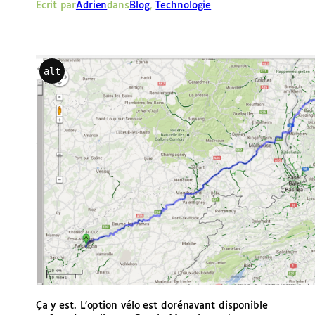
Écrit par
Adrien
dans
Blog
, 
Technologie
e
r
alt
Ça y est. L’option vélo est dorénavant disponible