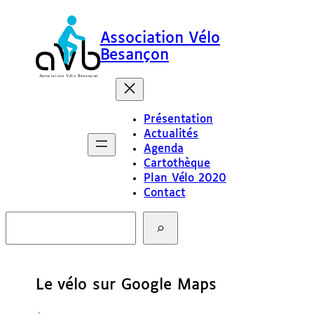
Association Vélo
Besançon
Présentation
Actualités
Agenda
Cartothèque
Plan Vélo 2020
Contact
R
e
c
h
e
Le vélo sur Google Maps
r
c
h