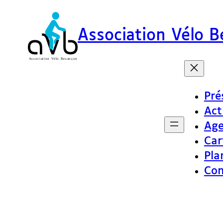
Association Vélo 
Pré
Act
Ag
Car
Pla
Con