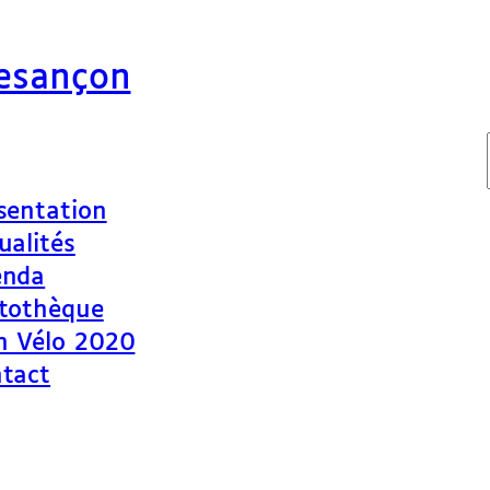
Besançon
sentation
ualités
enda
tothèque
n Vélo 2020
tact