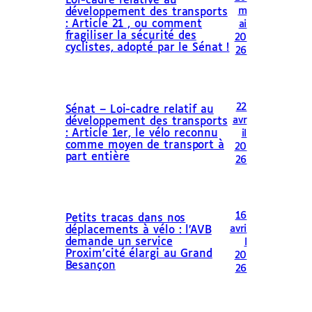
Loi-cadre relative au
m
développement des transports
: Article 21 , ou comment
ai
fragiliser la sécurité des
20
cyclistes, adopté par le Sénat !
26
22
Sénat – Loi-cadre relatif au
avr
développement des transports
: Article 1er, le vélo reconnu
il
comme moyen de transport à
20
part entière
26
16
Petits tracas dans nos
avri
déplacements à vélo : l’AVB
demande un service
l
Proxim’cité élargi au Grand
20
Besançon
26