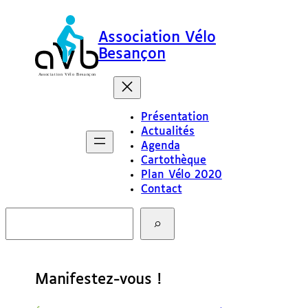
Association Vélo
Besançon
Présentation
Actualités
Agenda
Cartothèque
Plan Vélo 2020
Contact
R
e
c
h
e
Manifestez-vous !
r
c
h