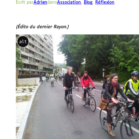
Écrit par
Adrien
dans
Association
, 
Blog
, 
Réflexion
e
r
(Édito du dernier Rayon.)
alt