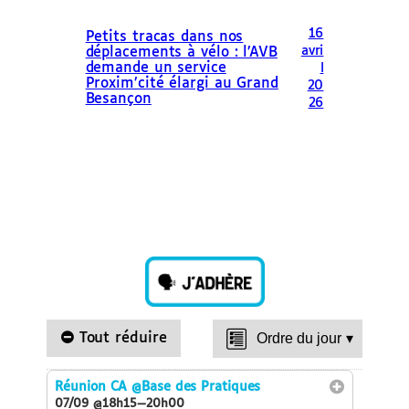
16
Petits tracas dans nos
avri
déplacements à vélo : l’AVB
demande un service
l
Proxim’cité élargi au Grand
20
Besançon
26
Tout réduire
Ordre du jour
▾
Réunion CA
@Base des Pratiques
07/09 @18h15—20h00