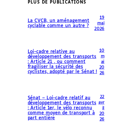
PLUS DE PUBLICATIONS
19
La CVCB, un aménagement
mai
cyclable comme un autre ?
2026
10
Loi-cadre relative au
m
développement des transports
: Article 21 , ou comment
ai
fragiliser la sécurité des
20
cyclistes, adopté par le Sénat !
26
22
Sénat – Loi-cadre relatif au
avr
développement des transports
: Article 1er, le vélo reconnu
il
comme moyen de transport à
20
part entière
26