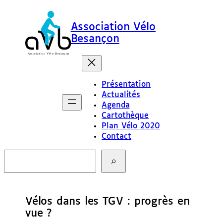
Association Vélo
Besançon
Présentation
Actualités
Agenda
Cartothèque
Plan Vélo 2020
Contact
R
e
c
h
e
Vélos dans les TGV : progrès en
r
c
vue ?
h