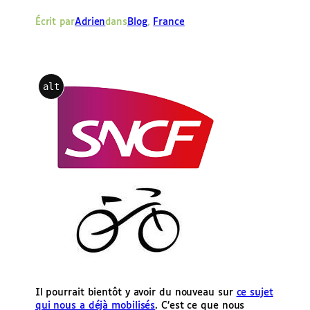
e
Écrit par
Adrien
dans
Blog
, 
France
r
alt
Il pourrait bientôt y avoir du nouveau sur
ce sujet
qui nous a déjà mobilisés
. C’est ce que nous