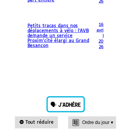
part entière
26
16
Petits tracas dans nos
avri
déplacements à vélo : l’AVB
demande un service
l
Proxim’cité élargi au Grand
20
Besançon
26
Tout réduire
Ordre du jour
▾