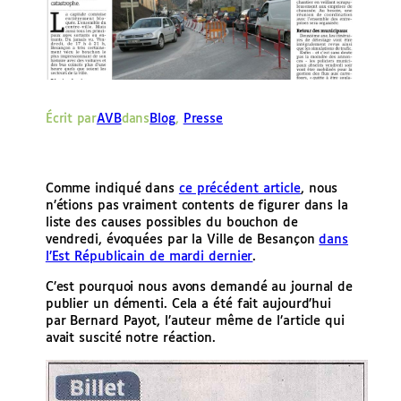
e
r
Écrit par
AVB
dans
Blog
, 
Presse
Comme indiqué dans
ce précédent article
, nous
n’étions pas vraiment contents de figurer dans la
liste des causes possibles du bouchon de
vendredi, évoquées par la Ville de Besançon
dans
l’Est Républicain de mardi dernier
.
C’est pourquoi nous avons demandé au journal de
publier un démenti. Cela a été fait aujourd’hui
par Bernard Payot, l’auteur même de l’article qui
avait suscité notre réaction.