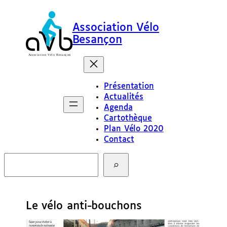
Association Vélo
Besançon
Présentation
Actualités
Agenda
Cartothèque
Plan Vélo 2020
Contact
R
e
c
h
e
Le vélo anti-bouchons
r
c
h