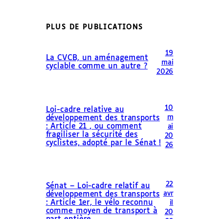
PLUS DE PUBLICATIONS
19
La CVCB, un aménagement
mai
cyclable comme un autre ?
2026
10
Loi-cadre relative au
m
développement des transports
: Article 21 , ou comment
ai
fragiliser la sécurité des
20
cyclistes, adopté par le Sénat !
26
22
Sénat – Loi-cadre relatif au
avr
développement des transports
: Article 1er, le vélo reconnu
il
comme moyen de transport à
20