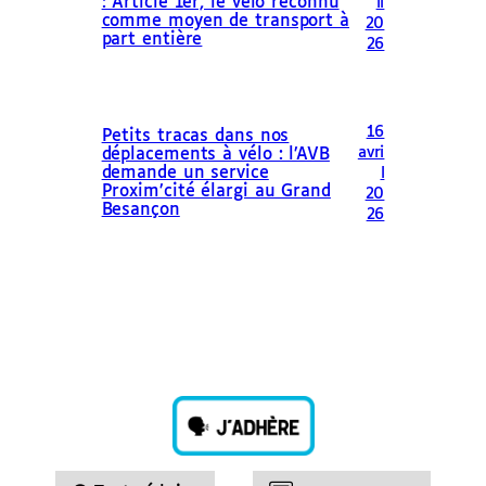
: Article 1er, le vélo reconnu
il
comme moyen de transport à
20
part entière
26
16
Petits tracas dans nos
avri
déplacements à vélo : l’AVB
demande un service
l
Proxim’cité élargi au Grand
20
Besançon
26