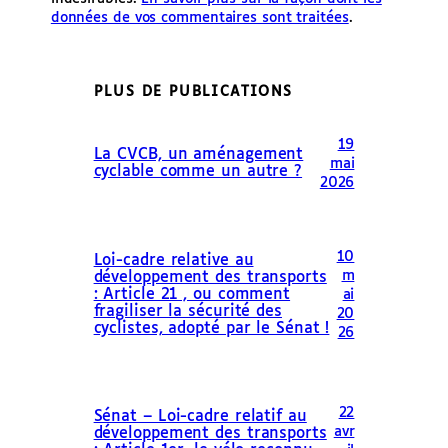
données de vos commentaires sont traitées
.
PLUS DE PUBLICATIONS
19
La CVCB, un aménagement
mai
cyclable comme un autre ?
2026
10
Loi-cadre relative au
m
développement des transports
: Article 21 , ou comment
ai
fragiliser la sécurité des
20
cyclistes, adopté par le Sénat !
26
22
Sénat – Loi-cadre relatif au
avr
développement des transports