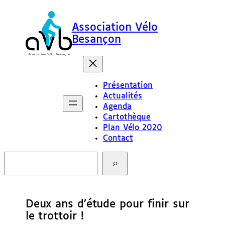
Association Vélo
Besançon
Présentation
Actualités
Agenda
Cartothèque
Plan Vélo 2020
Contact
R
e
c
h
e
Deux ans d’étude pour finir sur
r
c
le trottoir !
h