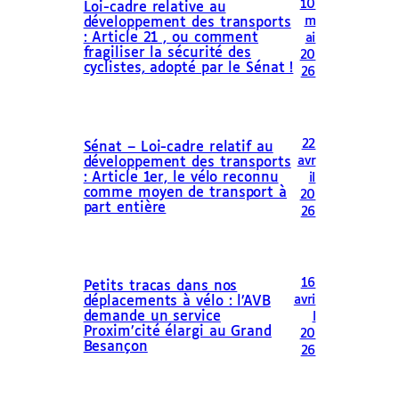
10
Loi-cadre relative au
m
développement des transports
: Article 21 , ou comment
ai
fragiliser la sécurité des
20
cyclistes, adopté par le Sénat !
26
22
Sénat – Loi-cadre relatif au
avr
développement des transports
: Article 1er, le vélo reconnu
il
comme moyen de transport à
20
part entière
26
16
Petits tracas dans nos
avri
déplacements à vélo : l’AVB
demande un service
l
Proxim’cité élargi au Grand
20
Besançon
26