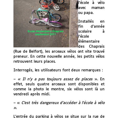
l’école à vélo
avec maman
ou papa.
Installés en
fin d’année
scolaire à
l’école
élémentaire
des Chaprais
(Rue de Belfort), les arceaux vélos ont vite trouvé
preneur. En cette nouvelle année, les petits vélos
retrouvent leurs places.
Interrogés, les utilisateurs font deux remarques :
–
« Il n’y a pas toujours assez de places
». En
effet, seuls quatre arceaux sont disponibles et
comme la photo le montre, six vélos sont là un
vendredi après midi.
– «
C’est très dangereux d’accéder à l’école à vélo
»
.
L’entrée du parking à vélos se situe sur la rue de