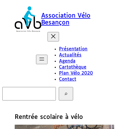
Association Vélo
Besançon
Présentation
Actualités
Agenda
Cartothèque
Plan Vélo 2020
Contact
R
e
c
h
e
Rentrée scolaire à vélo
r
c
h