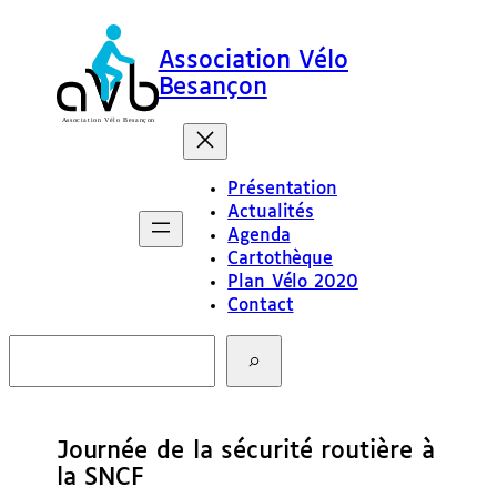
Association Vélo
Besançon
Présentation
Actualités
Agenda
Cartothèque
Plan Vélo 2020
Contact
R
e
c
h
e
Journée de la sécurité routière à
r
c
la SNCF
h