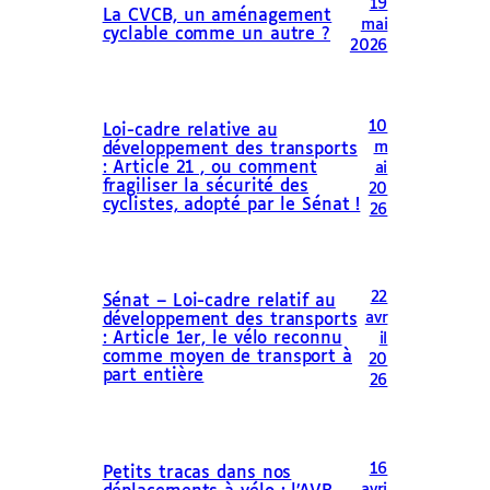
19
La CVCB, un aménagement
mai
cyclable comme un autre ?
2026
10
Loi-cadre relative au
m
développement des transports
: Article 21 , ou comment
ai
fragiliser la sécurité des
20
cyclistes, adopté par le Sénat !
26
22
Sénat – Loi-cadre relatif au
avr
développement des transports
: Article 1er, le vélo reconnu
il
comme moyen de transport à
20
part entière
26
16
Petits tracas dans nos
avri