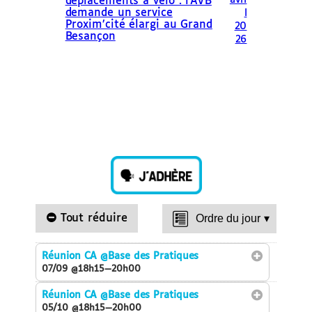
déplacements à vélo : l’AVB
demande un service
l
Proxim’cité élargi au Grand
20
Besançon
26
Tout réduire
Ordre du jour
▾
Réunion CA
@Base des Pratiques
07/09 @18h15—20h00
Réunion CA
@Base des Pratiques
05/10 @18h15—20h00