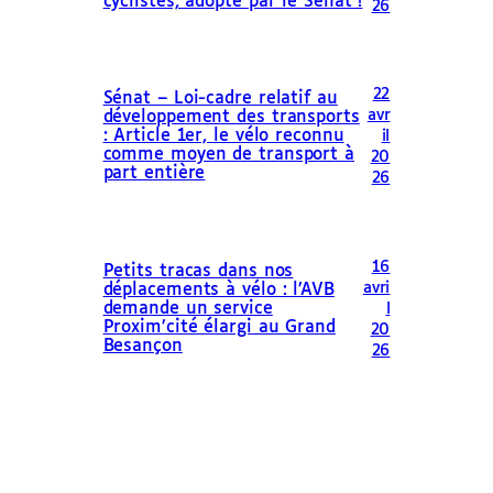
cyclistes, adopté par le Sénat !
26
22
Sénat – Loi-cadre relatif au
avr
développement des transports
: Article 1er, le vélo reconnu
il
comme moyen de transport à
20
part entière
26
16
Petits tracas dans nos
avri
déplacements à vélo : l’AVB
demande un service
l
Proxim’cité élargi au Grand
20
Besançon
26