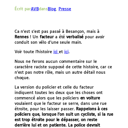
e
Écrit par
AVB
dans
Blog
, 
Presse
r
Ca n’est s’est pas passé à Besançon, mais à
Rennes
! Un
facteur
a été
verbalisé
pour avoir
conduit son vélo d’une seule main.
Voir toute l’histoire
ici
et
ici
.
Nous ne ferons aucun commentaire sur le
caractère raciste supposé de cette histoire, car ce
n’est pas notre rôle, mais un autre détail nous
choque.
La version du policier et celle du facteur
indiquent toutes les deux que les choses ont
commencé alors que les policiers
en voiture
voulaient que le facteur se serre, dans une rue
étroite, pour les laisser passer.
Rappelons à ces
policiers que, lorsque l’on suit un cycliste, si la rue
est trop étroite pour le dépasser, on reste
derrière lui et on patiente. La police devrait