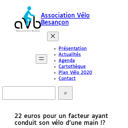
Association Vélo
Besançon
Présentation
Actualités
Agenda
Cartothèque
Plan Vélo 2020
Contact
R
e
c
h
e
22 euros pour un facteur ayant
r
c
conduit son vélo d’une main !?
h