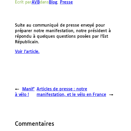
Écrit par
AVB
dans
Blog
, 
Presse
e
r
Suite au communiqué de presse envoyé pour
préparer notre manifestation, notre président à
répondu à quelques questions posées par l’Est
Républicain.
Voir l’article.
←
Manif’
Articles de presse : notre
à vélo !
manifestation, et le vélo en France
→
Commentaires