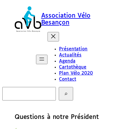
Association Vélo
Besançon
Présentation
Actualités
Agenda
Cartothèque
Plan Vélo 2020
Contact
R
e
c
h
e
Questions à notre Président
r
c
h