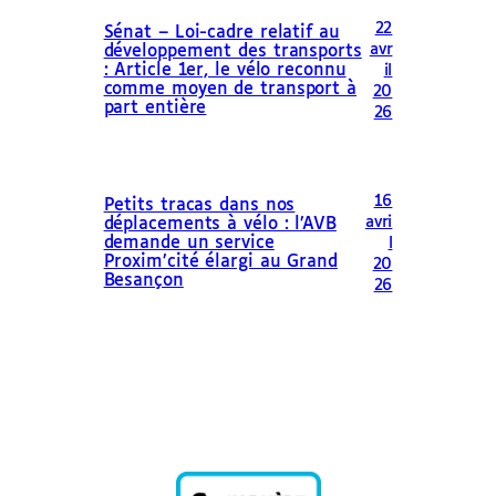
22
Sénat – Loi-cadre relatif au
avr
développement des transports
: Article 1er, le vélo reconnu
il
comme moyen de transport à
20
part entière
26
16
Petits tracas dans nos
avri
déplacements à vélo : l’AVB
demande un service
l
Proxim’cité élargi au Grand
20
Besançon
26