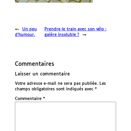
←
Un peu
Prendre le train avec son vélo :
d’humour.
galère insoluble ?
→
Commentaires
Laisser un commentaire
Votre adresse e-mail ne sera pas publiée.
Les
champs obligatoires sont indiqués avec
*
Commentaire
*