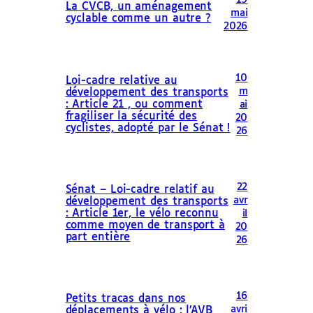
La CVCB, un aménagement
mai
cyclable comme un autre ?
2026
10
Loi-cadre relative au
m
développement des transports
: Article 21 , ou comment
ai
fragiliser la sécurité des
20
cyclistes, adopté par le Sénat !
26
22
Sénat – Loi-cadre relatif au
avr
développement des transports
: Article 1er, le vélo reconnu
il
comme moyen de transport à
20
part entière
26
16
Petits tracas dans nos
avri
déplacements à vélo : l’AVB