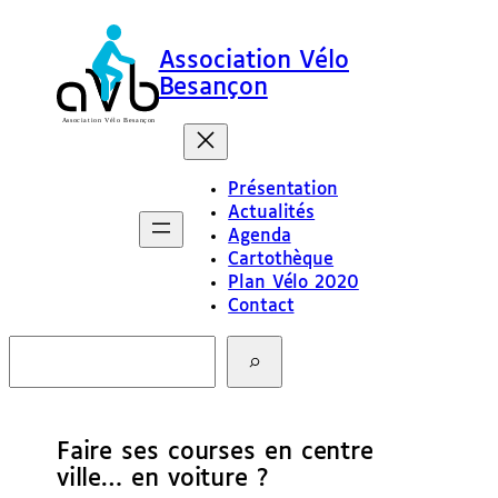
Association Vélo
Besançon
Présentation
Actualités
Agenda
Cartothèque
Plan Vélo 2020
Contact
R
e
c
h
e
Faire ses courses en centre
r
c
ville… en voiture ?
h