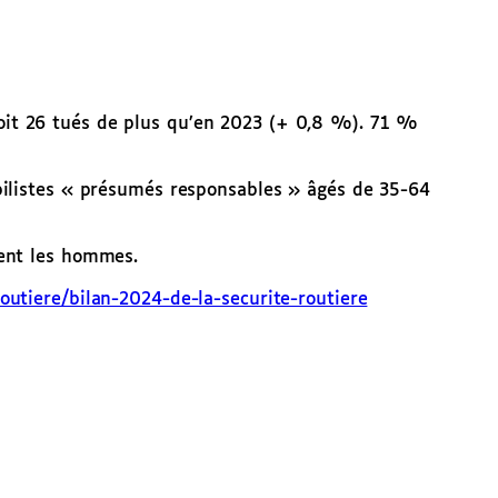
oit 26 tués de plus qu’en 2023 (+ 0,8 %). 71 %
bilistes « présumés responsables » âgés de 35-64
ment les hommes.
routiere/bilan-2024-de-la-securite-routiere