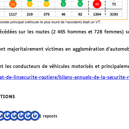
décédées sur les routes (2 465 hommes et 728 femmes) s
 sont majoritairement victimes en agglomération d’automo
nt les conducteurs de véhicules motorisés et principale
tat-de-linsecurite-routiere/bilans-annuels-de-la-securite-
CTIONS
11 reposts