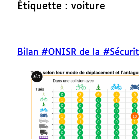
Étiquette :
voiture
Bilan #ONISR de la #Sécuri
alt