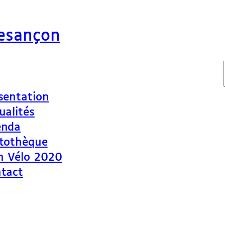
Besançon
sentation
ualités
enda
tothèque
n Vélo 2020
tact