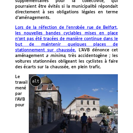
supplémentaires pour la collectivité, qui
pourraient être évités si la municipalité répondait
directement à ses obligations légales en terme
d’aménagements.
Lors de la réfection de l’enrobée rue de Belfort,
les nouvelles bandes cyclables mises en place
n’ont pas été tracées de manière continue dans le
but de maintenir quelques places de
stationnement sur chaussée.
L’AVB dénonce cet
aménagement
a minima,
très accidentogène ; les
voitures stationnées obligeant les cyclistes à faire
des écarts sur la chaussée, en plein trafic.
Le
alt
travail
mené
par
l’AVB
pour