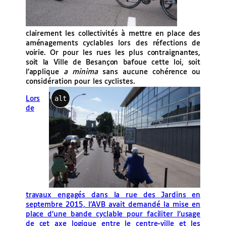
clairement les collectivités à mettre en place des
aménagements cyclables lors des réfections de
voirie. Or pour les rues les plus contraignantes,
soit la Ville de Besançon bafoue cette loi, soit
l’applique
a minima
sans aucune cohérence ou
considération pour les cyclistes.
alt
Lors
de
travaux engagés dans la rue des Jardins en
septembre 2015, l’AVB avait demandé la mise en
place d’une bande cyclable pour faciliter l’usage
de cet axe logique entre le centre-ville et les