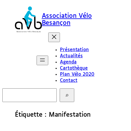
Aller
au
Association Vélo
contenu
Besançon
Présentation
Actualités
Agenda
Cartothèque
Plan Vélo 2020
Contact
R
e
c
h
e
Étiquette :
Manifestation
r
c
h