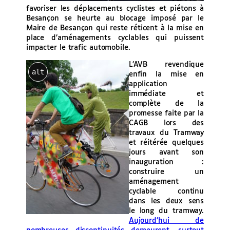
favoriser les déplacements cyclistes et piétons à
Besançon se heurte au blocage imposé par le
Maire de Besançon qui reste réticent à la mise en
place d’aménagements cyclables qui puissent
impacter le trafic automobile.
L’AVB revendique
alt
enfin la mise en
application
immédiate et
complète de la
promesse faite par la
CAGB lors des
travaux du Tramway
et réitérée quelques
jours avant son
inauguration :
construire un
aménagement
cyclable continu
dans les deux sens
le long du tramway.
Aujourd’hui de