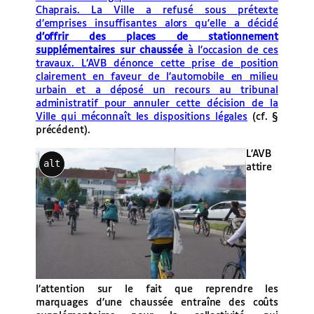
Chaprais. La Ville a refusé sous prétexte
d’emprises insuffisantes alors qu’elle a décidé
d’offrir des places de stationnement
supplémentaires
sur chaussée
à l’occasion de ces
travaux. L’AVB dénonce cette prise de position
clairement en faveur de l’automobile en milieu
urbain et a déposé un recours au tribunal
administratif pour annuler cette décision de la
Ville qui méconnaît les dispositions légales
(cf. §
précédent).
L’AVB
alt
attire
l’attention sur le fait que reprendre les
marquages d’une chaussée entraîne des coûts