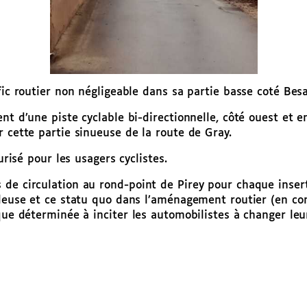
fic routier non négligeable dans sa partie basse coté Bes
ent d’une piste cyclable bi-directionnelle, côté ouest e
r cette partie sinueuse de la route de Gray.
urisé pour les usagers cyclistes.
de circulation au rond-point de Pirey pour chaque inserti
lleuse et ce statu quo dans l’aménagement routier (en co
que déterminée à inciter les automobilistes à changer leu