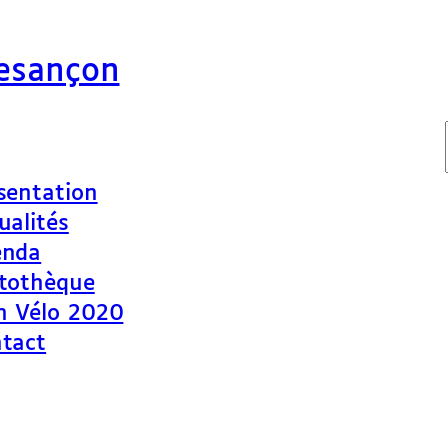
Besançon
sentation
ualités
enda
tothèque
n Vélo 2020
tact