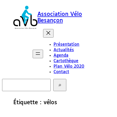
Aller
au
Association Vélo
contenu
Besançon
Présentation
Actualités
Agenda
Cartothèque
Plan Vélo 2020
Contact
R
e
c
h
e
Étiquette :
vélos
r
c
h