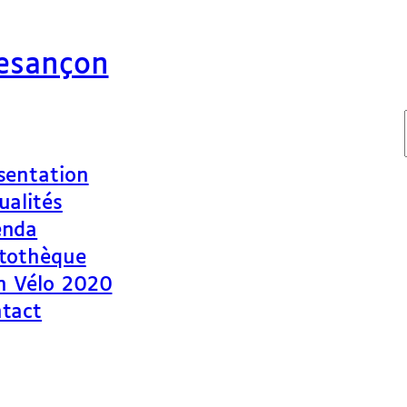
Besançon
sentation
ualités
enda
tothèque
n Vélo 2020
tact