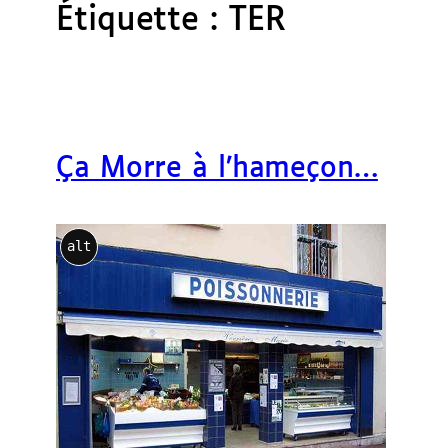
Étiquette :
TER
Ça Morre à l’hameçon…
alt