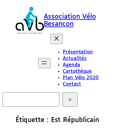
Aller
au
Association Vélo
contenu
Besançon
Présentation
Actualités
Agenda
Cartothèque
Plan Vélo 2020
Contact
R
e
c
h
e
Étiquette :
Est Républicain
r
c
h