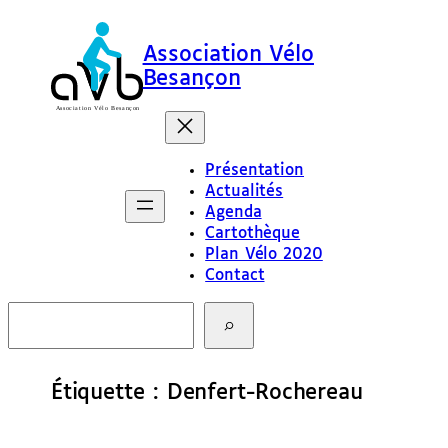
Aller
au
Association Vélo
contenu
Besançon
Présentation
Actualités
Agenda
Cartothèque
Plan Vélo 2020
Contact
R
e
c
h
e
Étiquette :
Denfert-Rochereau
r
c
h