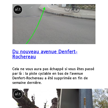
e
r
alt
Du nouveau avenue Denfert-
Rochereau
Cela ne vous aura pas échappé si vous êtes passé
par là : la piste cyclable en bas de l’avenue
Denfert-Rochereau a été supprimée en fin de
semaine dernière.
alt