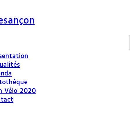
Besançon
sentation
ualités
enda
tothèque
n Vélo 2020
tact