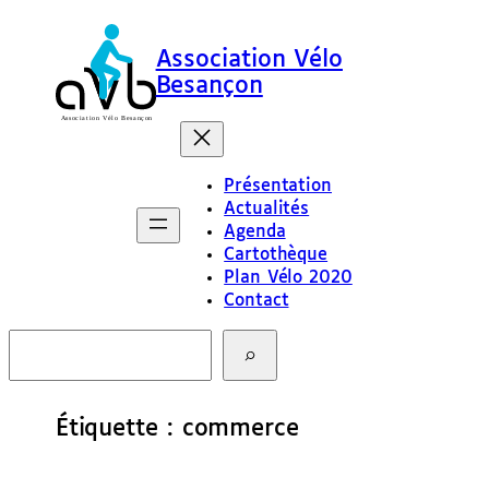
Aller
au
Association Vélo
contenu
Besançon
Présentation
Actualités
Agenda
Cartothèque
Plan Vélo 2020
Contact
R
e
c
h
e
Étiquette :
commerce
r
c
h