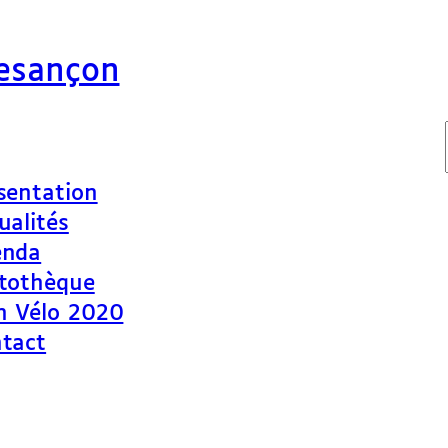
Besançon
sentation
ualités
enda
tothèque
n Vélo 2020
tact