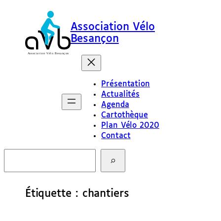
Aller
au
Association Vélo
contenu
Besançon
Présentation
Actualités
Agenda
Cartothèque
Plan Vélo 2020
Contact
R
e
c
h
e
Étiquette :
chantiers
r
c
h