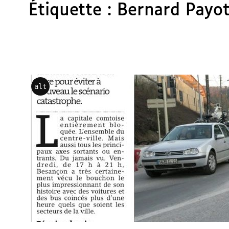
Étiquette :
Bernard Payo
alt