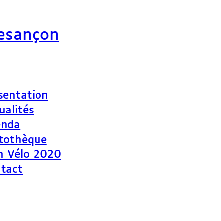
Besançon
sentation
ualités
enda
tothèque
n Vélo 2020
tact