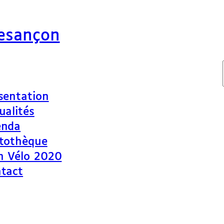
Besançon
sentation
ualités
enda
tothèque
n Vélo 2020
tact