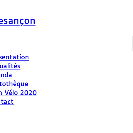
Besançon
sentation
ualités
enda
tothèque
n Vélo 2020
tact