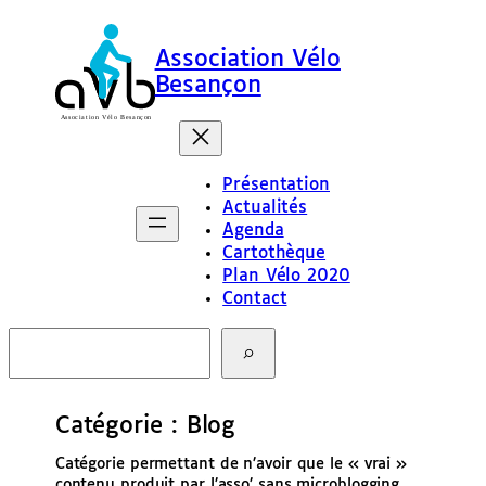
Aller
au
Association Vélo
contenu
Besançon
Présentation
Actualités
Agenda
Cartothèque
Plan Vélo 2020
Contact
R
e
c
h
e
Catégorie :
Blog
r
c
Catégorie permettant de n’avoir que le « vrai »
h
contenu produit par l’asso’ sans microblogging