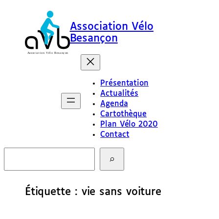
Aller
au
Association Vélo
contenu
Besançon
Présentation
Actualités
Agenda
Cartothèque
Plan Vélo 2020
Contact
R
e
c
h
e
Étiquette :
vie sans voiture
r
c
h