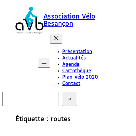
Aller
au
Association Vélo
contenu
Besançon
Présentation
Actualités
Agenda
Cartothèque
Plan Vélo 2020
Contact
R
e
c
h
e
Étiquette :
routes
r
c
h