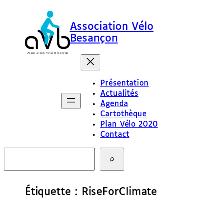
Aller
au
Association Vélo
contenu
Besançon
Présentation
Actualités
Agenda
Cartothèque
Plan Vélo 2020
Contact
R
e
c
h
e
Étiquette :
RiseForClimate
r
c
h