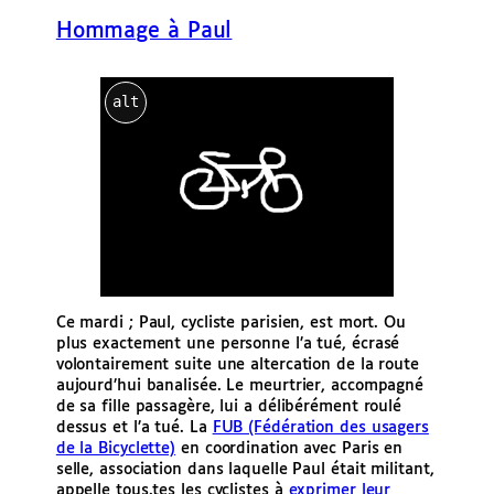
e
Hommage à Paul
r
alt
Ce mardi ; Paul, cycliste parisien, est mort. Ou
plus exactement une personne l’a tué, écrasé
volontairement suite une altercation de la route
aujourd’hui banalisée. Le meurtrier, accompagné
de sa fille passagère, lui a délibérément roulé
dessus et l’a tué. La
FUB (Fédération des usagers
de la Bicyclette)
en coordination avec Paris en
selle, association dans laquelle Paul était militant,
appelle tous.tes les cyclistes à
exprimer leur