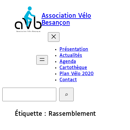
Aller
au
Association Vélo
contenu
Besançon
Présentation
Actualités
Agenda
Cartothèque
Plan Vélo 2020
Contact
R
e
c
h
e
Étiquette :
Rassemblement
r
c
h