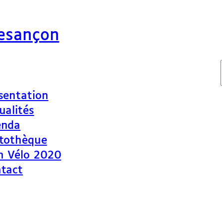
Besançon
sentation
ualités
enda
tothèque
n Vélo 2020
tact