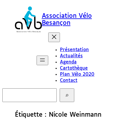
Aller
au
Association Vélo
contenu
Besançon
Présentation
Actualités
Agenda
Cartothèque
Plan Vélo 2020
Contact
R
e
c
h
e
Étiquette :
Nicole Weinmann
r
c
h