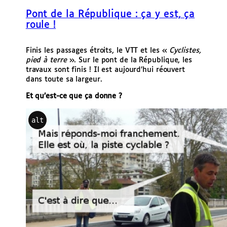
e
Pont de la République : ça y est, ça
r
roule !
Finis les passages étroits, le VTT et les «
Cyclistes,
pied à terre
». Sur le pont de la République, les
travaux sont finis ! Il est aujourd’hui réouvert
dans toute sa largeur.
Et qu’est-ce que ça donne ?
alt