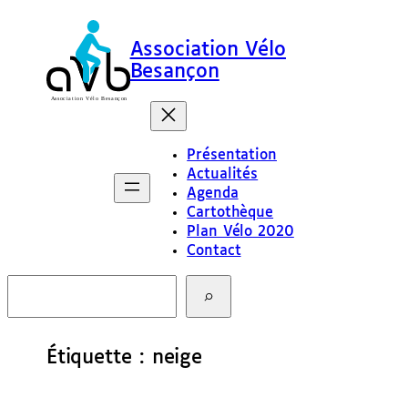
Aller
au
Association Vélo
contenu
Besançon
Présentation
Actualités
Agenda
Cartothèque
Plan Vélo 2020
Contact
R
e
c
h
e
Étiquette :
neige
r
c
h