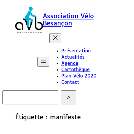
Aller
au
Association Vélo
contenu
Besançon
Présentation
Actualités
Agenda
Cartothèque
Plan Vélo 2020
Contact
R
e
c
h
e
Étiquette :
manifeste
r
c
h