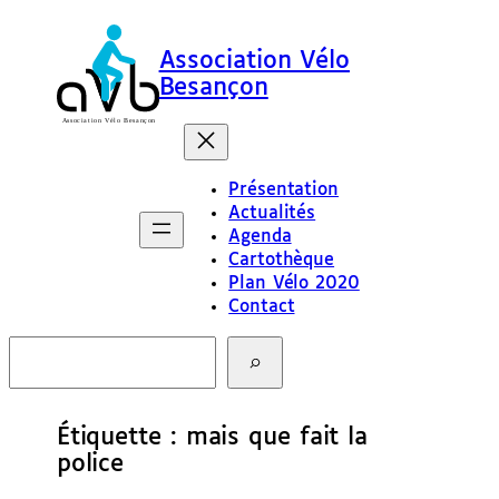
Aller
au
Association Vélo
contenu
Besançon
Présentation
Actualités
Agenda
Cartothèque
Plan Vélo 2020
Contact
R
e
c
h
e
Étiquette :
mais que fait la
r
police
c
h