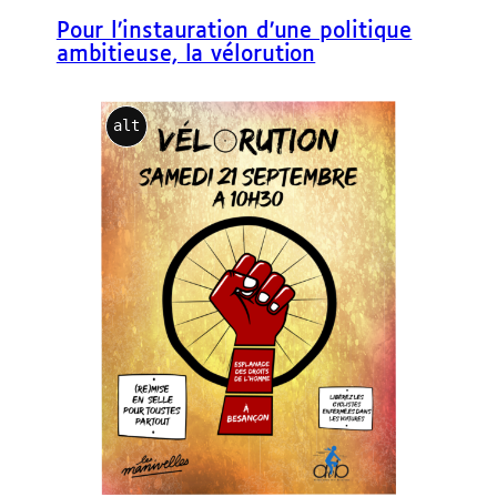
e
Pour l’instauration d’une politique
r
ambitieuse, la vélorution
alt