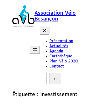
Aller
au
Association Vélo
contenu
Besançon
Présentation
Actualités
Agenda
Cartothèque
Plan Vélo 2020
Contact
R
e
c
h
e
Étiquette :
investissement
r
c
h