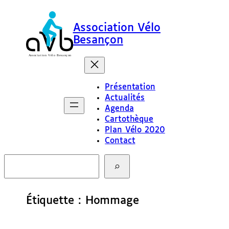
Aller
au
Association Vélo
contenu
Besançon
Présentation
Actualités
Agenda
Cartothèque
Plan Vélo 2020
Contact
R
e
c
h
e
Étiquette :
Hommage
r
c
h