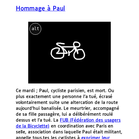
e
Hommage à Paul
r
alt
Ce mardi ; Paul, cycliste parisien, est mort. Ou
plus exactement une personne l’a tué, écrasé
volontairement suite une altercation de la route
aujourd’hui banalisée. Le meurtrier, accompagné
de sa fille passagère, lui a délibérément roulé
dessus et l’a tué. La
FUB (Fédération des usagers
de la Bicyclette)
en coordination avec Paris en
selle, association dans laquelle Paul était militant,
appelle tous.tes les cyclistes à
exprimer leur