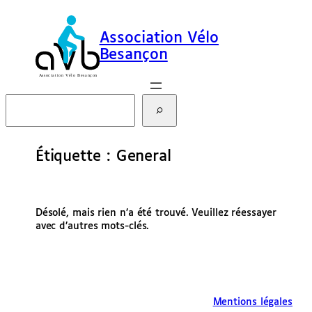
Aller
au
Association Vélo
contenu
Besançon
R
e
c
h
e
Étiquette :
General
r
c
h
e
Désolé, mais rien n’a été trouvé. Veuillez réessayer
r
avec d’autres mots-clés.
Mentions légales