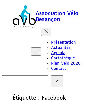
Aller
au
Association Vélo
contenu
Besançon
Présentation
Actualités
Agenda
Cartothèque
Plan Vélo 2020
Contact
R
e
c
h
e
Étiquette :
Facebook
r
c
h