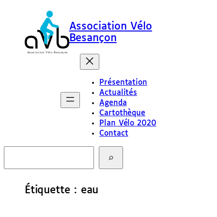
Aller
au
Association Vélo
contenu
Besançon
Présentation
Actualités
Agenda
Cartothèque
Plan Vélo 2020
Contact
R
e
c
h
e
Étiquette :
eau
r
c
h