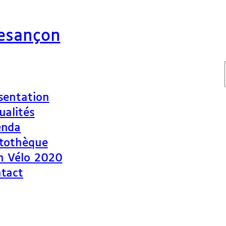
Besançon
sentation
ualités
enda
tothèque
n Vélo 2020
tact