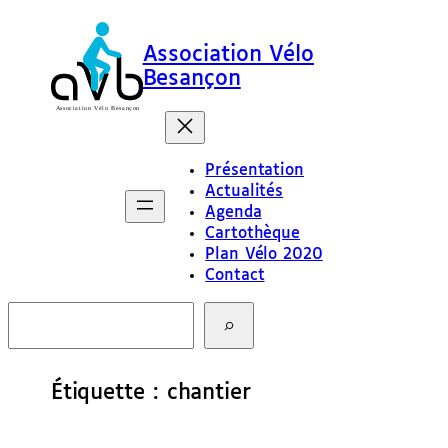
Aller
au
Association Vélo
contenu
Besançon
Présentation
Actualités
Agenda
Cartothèque
Plan Vélo 2020
Contact
R
e
c
h
e
Étiquette :
chantier
r
c
h