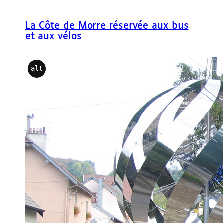
e
r
La Côte de Morre réservée aux bus
et aux vélos
alt