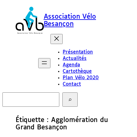
Aller
au
Association Vélo
contenu
Besançon
Présentation
Actualités
Agenda
Cartothèque
Plan Vélo 2020
Contact
R
e
c
h
e
Étiquette :
Agglomération du
r
Grand Besançon
c
h