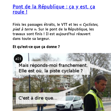
e
Pont de la République : ça y est, ça
r
roule !
Finis les passages étroits, le VTT et les «
Cyclistes,
pied à terre
». Sur le pont de la République, les
travaux sont finis ! Il est aujourd’hui réouvert
dans toute sa largeur.
Et qu’est-ce que ça donne ?
alt