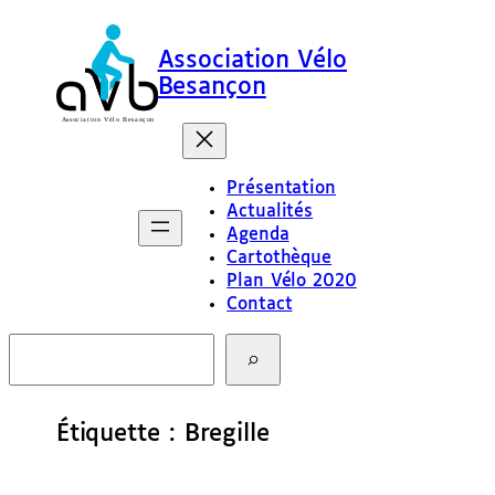
Aller
au
Association Vélo
contenu
Besançon
Présentation
Actualités
Agenda
Cartothèque
Plan Vélo 2020
Contact
R
e
c
h
e
Étiquette :
Bregille
r
c
h