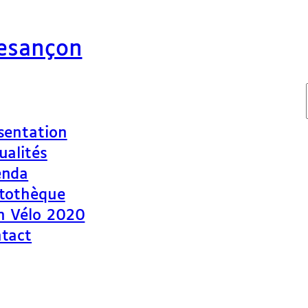
Besançon
sentation
ualités
enda
tothèque
n Vélo 2020
tact