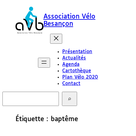
Aller
au
Association Vélo
contenu
Besançon
Présentation
Actualités
Agenda
Cartothèque
Plan Vélo 2020
Contact
R
e
c
h
e
Étiquette :
baptême
r
c
h