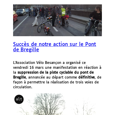
e
r
Succès de notre action sur le Pont
de Bregille
L’Association Vélo Besançon a organisé ce
vendredi 16 mars une manifestation en réaction à
la
suppression de la piste cyclable du pont de
Bregille
, annoncée au départ comme
définitive
, de
façon à permettre la réalisation de trois voies de
circulation.
alt