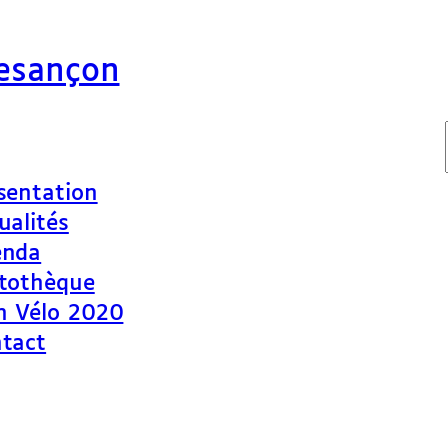
Besançon
sentation
ualités
enda
tothèque
n Vélo 2020
tact