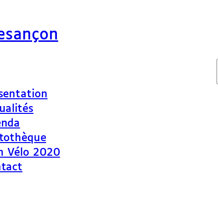
Besançon
sentation
ualités
enda
tothèque
n Vélo 2020
tact